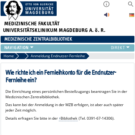
MEDIZINISCHE FAKULTÄT
UNIVERSITÄTSKLINIKUM MAGDEBURG A. ö. R.
MEDIZINISCHE ZENTRALBIBLIOTHEK
LITERATURSUCHE
Home
FAQ Fernleihe
Anmeldung Endnutzer-Fernleihe
SERVICE
INFORMATIONSKOMPETENZ
Wie richte ich ein Fernleihkonto für die Endnutzer-
AKTUELLES
Fernleihe ein?
PUBLIZIEREN
Die Einrichtung eines persönlichen Bestellzugangs beantragen Sie in der
NEU HIER?
Medizinischen Zentralbibliothek.
SUCHE A-Z
Das kann bei der Anmeldung in der MZB erfolgen, ist aber auch später
jeder Zeit möglich.
Details erfragen Sie bitte in der
Bibliothek
(Tel. 0391-67-14306).