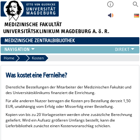
MEDIZINISCHE FAKULTÄT
UNIVERSITÄTSKLINIKUM MAGDEBURG A. ö. R.
MEDIZINISCHE ZENTRALBIBLIOTHEK
LITERATURSUCHE
Home
FAQ Fernleihe
Kosten
SERVICE
INFORMATIONSKOMPETENZ
Was kostet eine Fernleihe?
AKTUELLES
Dienstliche Bestellungen der Mitarbeiter der Medizinischen Fakultät und
PUBLIZIEREN
des Universitätsklinikums finanziert die Einrichtung.
NEU HIER?
Für alle anderen Nutzer betragen die Kosten pro Bestellung derzeit 1,50
SUCHE A-Z
EUR, unabhängig vom Erfolg oder Misserfolg einer Bestellung.
Kopien von bis zu 20 Vorlageseiten werden ohne zusätzliche Berechnung
geliefert. Wird ein Aufsatz größeren Umfangs bestellt, kann die
Lieferbibliothek zunächst einen Kostenvoranschlag schicken.