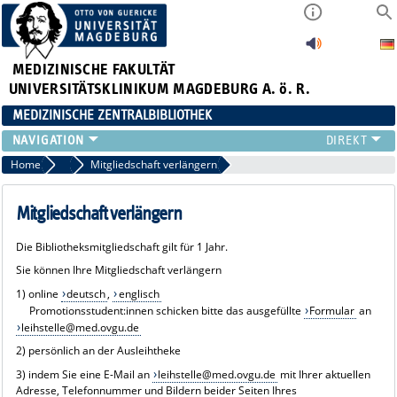
MEDIZINISCHE FAKULTÄT
UNIVERSITÄTSKLINIKUM MAGDEBURG A. ö. R.
MEDIZINISCHE ZENTRALBIBLIOTHEK
LITERATURSUCHE
Home
Service
Mitgliedschaft verlängern
SERVICE
INFORMATIONSKOMPETENZ
Mitgliedschaft verlängern
AKTUELLES
Die Bibliotheksmitgliedschaft gilt für 1 Jahr.
PUBLIZIEREN
Sie können Ihre Mitgliedschaft verlängern
NEU HIER?
1) online
deutsch
,
englisch
SUCHE A-Z
Promotionsstudent:innen schicken bitte das ausgefüllte
Formular
an
leihstelle@med.ovgu.de
2) persönlich an der Ausleihtheke
3) indem Sie eine E-Mail an
leihstelle@med.ovgu.de
mit Ihrer aktuellen
Adresse, Telefonnummer und Bildern beider Seiten Ihres