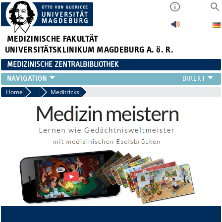
MEDIZINISCHE FAKULTÄT
UNIVERSITÄTSKLINIKUM MAGDEBURG A. ö. R.
MEDIZINISCHE ZENTRALBIBLIOTHEK
LITERATURSUCHE
Home
Amboss
Meditricks
SERVICE
INFORMATIONSKOMPETENZ
AKTUELLES
PUBLIZIEREN
NEU HIER?
SUCHE A-Z