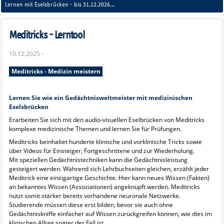
Meditricks
Lernen mit Eselsbrücken - bis 31.12.2026
Auch über AMBOSS nutzbar
Meditricks - Lerntool
10.12.2025 -
Meditricks - Medizin meistern
Lernen Sie wie ein Gedächtnisweltmeister mit medizinischen
Eselsbrücken
Erarbeiten Sie sich mit den audio-visuellen Eselbrücken von Meditricks
komplexe medizinische Themen und lernen Sie für Prüfungen.
Meditricks beinhaltet hunderte klinische und vorklinische Tricks sowie
über Videos für Einsteiger, Fortgeschrittene und zur Wiederholung.
Mit speziellen Gedächtnistechniken kann die Gedächtnisleistung
gesteigert werden. Während sich Lehrbuchseiten gleichen, erzählt jeder
Meditrick eine einzigartige Geschichte. Hier kann neues Wissen (Fakten)
an bekanntes Wissen (Assoziationen) angeknüpft werden. Meditricks
nutzt somit stärker bereits vorhandene neuronale Netzwerke.
Studierende müssen diese erst bilden, bevor sie auch ohne
Gedächtniskniffe einfacher auf Wissen zurückgreifen können, wie dies im
klinischen Alltag später der Fall ist.