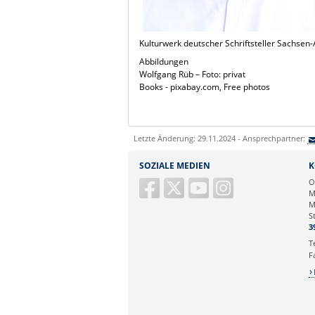
Kulturwerk deutscher Schriftsteller Sachsen-
Abbildungen
Wolfgang Rüb – Foto: privat
Books - pixabay.com, Free photos
Letzte Änderung: 29.11.2024 - Ansprechpartner:
SOZIALE MEDIEN
K
O
M
M
S
3
T
F