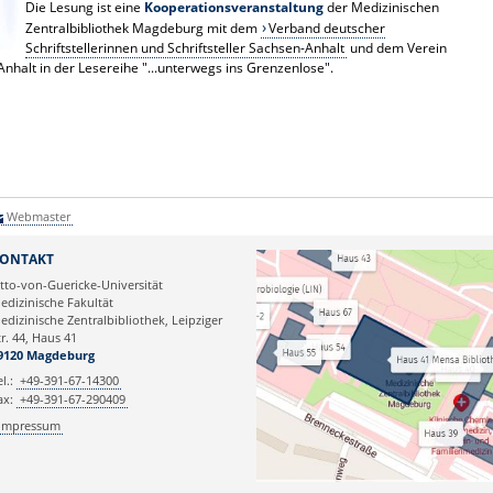
Die Lesung ist eine
Kooperationsveranstaltung
der Medizinischen
Zentralbibliothek Magdeburg mit dem
Verband deutscher
Schriftstellerinnen und Schriftsteller Sachsen-Anhalt
und dem Verein
Anhalt in der Lesereihe "...unterwegs ins Grenzenlose".
Webmaster
ONTAKT
tto-von-Guericke-Universität
edizinische Fakultät
edizinische Zentralbibliothek, Leipziger
tr. 44, Haus 41
9120 Magdeburg
el.:
+49-391-67-14300
ax:
+49-391-67-290409
Impressum