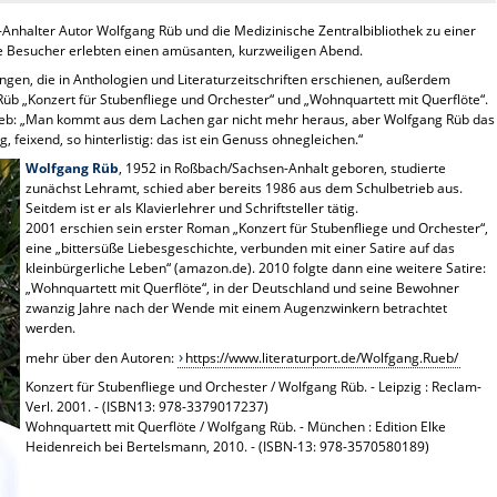
nhalter Autor Wolfgang Rüb und die Medizinische Zentralbibliothek zu einer
e Besucher erlebten einen amüsanten, kurzweiligen Abend.
gen, die in Anthologien und Literaturzeitschriften erschienen, außerdem
 „Konzert für Stubenfliege und Orchester“ und „Wohnquartett mit Querflöte“.
rieb: „Man kommt aus dem Lachen gar nicht mehr heraus, aber Wolfgang Rüb das
, feixend, so hinterlistig: das ist ein Genuss ohnegleichen.“
Wolfgang Rüb
, 1952 in Roßbach/Sachsen-Anhalt geboren, studierte
zunächst Lehramt, schied aber bereits 1986 aus dem Schulbetrieb aus.
Seitdem ist er als Klavierlehrer und Schriftsteller tätig.
2001 erschien sein erster Roman „Konzert für Stubenfliege und Orchester“,
eine „bittersüße Liebesgeschichte, verbunden mit einer Satire auf das
kleinbürgerliche Leben“ (amazon.de). 2010 folgte dann eine weitere Satire:
„Wohnquartett mit Querflöte“, in der Deutschland und seine Bewohner
zwanzig Jahre nach der Wende mit einem Augenzwinkern betrachtet
werden.
mehr über den Autoren:
https://www.literaturport.de/Wolfgang.Rueb/
Konzert für Stubenfliege und Orchester / Wolfgang Rüb. - Leipzig : Reclam-
Verl. 2001. - (ISBN13: 978-3379017237)
Wohnquartett mit Querflöte / Wolfgang Rüb. - München : Edition Elke
Heidenreich bei Bertelsmann, 2010. - (ISBN-13: 978-3570580189)