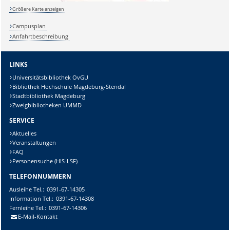
Größere Karte anzeigen
Campusplan
Anfahrtbeschreibung
LINKS
Universitätsbibliothek OvGU
Bibliothek Hochschule Magdeburg-Stendal
Stadtbibliothek Magdeburg
Zweigbibliotheken UMMD
SERVICE
Aktuelles
Veranstaltungen
FAQ
Personensuche (HIS-LSF)
TELEFONNUMMERN
Ausleihe
Tel.:
0391-67-14305
Information
Tel.:
0391-67-14308
Fernleihe
Tel.:
0391-67-14306
E-Mail-Kontakt