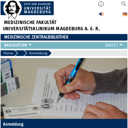
MEDIZINISCHE FAKULTÄT
UNIVERSITÄTSKLINIKUM MAGDEBURG A. ö. R.
MEDIZINISCHE ZENTRALBIBLIOTHEK
LITERATURSUCHE
Home
FAQ
Anmeldung
SERVICE
INFORMATIONSKOMPETENZ
AKTUELLES
PUBLIZIEREN
NEU HIER?
SUCHE A-Z
Anmeldung