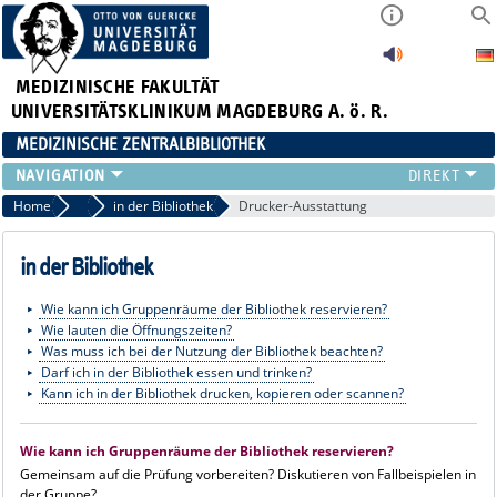
MEDIZINISCHE FAKULTÄT
UNIVERSITÄTSKLINIKUM MAGDEBURG A. ö. R.
MEDIZINISCHE ZENTRALBIBLIOTHEK
LITERATURSUCHE
Home
Benutzung
in der Bibliothek
Drucker-Ausstattung
SERVICE
INFORMATIONSKOMPETENZ
in der Bibliothek
AKTUELLES
Wie kann ich Gruppenräume der Bibliothek reservieren?
PUBLIZIEREN
Wie lauten die Öffnungszeiten?
NEU HIER?
Was muss ich bei der Nutzung der Bibliothek beachten?
SUCHE A-Z
Darf ich in der Bibliothek essen und trinken?
Kann ich in der Bibliothek drucken, kopieren oder scannen?
Wie kann ich Gruppenräume der Bibliothek reservieren?
Gemeinsam auf die Prüfung vorbereiten? Diskutieren von Fallbeispielen in
der Gruppe?