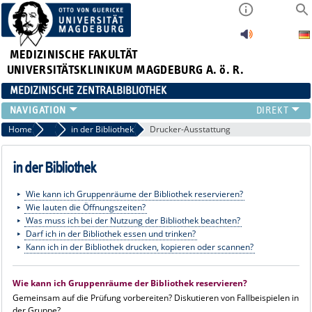
MEDIZINISCHE FAKULTÄT
UNIVERSITÄTSKLINIKUM MAGDEBURG A. ö. R.
MEDIZINISCHE ZENTRALBIBLIOTHEK
LITERATURSUCHE
Home
Benutzung
in der Bibliothek
Drucker-Ausstattung
SERVICE
INFORMATIONSKOMPETENZ
in der Bibliothek
AKTUELLES
Wie kann ich Gruppenräume der Bibliothek reservieren?
PUBLIZIEREN
Wie lauten die Öffnungszeiten?
NEU HIER?
Was muss ich bei der Nutzung der Bibliothek beachten?
SUCHE A-Z
Darf ich in der Bibliothek essen und trinken?
Kann ich in der Bibliothek drucken, kopieren oder scannen?
Wie kann ich Gruppenräume der Bibliothek reservieren?
Gemeinsam auf die Prüfung vorbereiten? Diskutieren von Fallbeispielen in
der Gruppe?