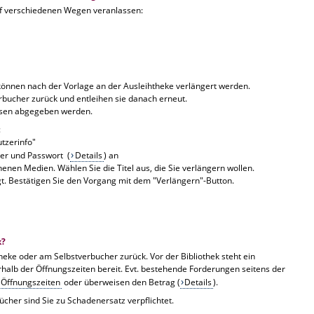
auf verschiedenen Wegen veranlassen:
, können nach der Vorlage an der Ausleihtheke verlängert werden.
rbucher zurück und entleihen sie danach erneut.
ssen abgegeben werden.
:
utzerinfo"
er und Passwort (
Details
) an
henen Medien. Wählen Sie die Titel aus, die Sie verlängern wollen.
t. Bestätigen Sie den Vorgang mit dem "Verlängern"-Button.
k?
heke oder am Selbstverbucher zurück. Vor der Bibliothek steht ein
alb der Öffnungszeiten bereit. Evt. bestehende Forderungen seitens der
Öffnungszeiten
oder überweisen den Betrag (
Details
).
cher sind Sie zu Schadenersatz verpflichtet.