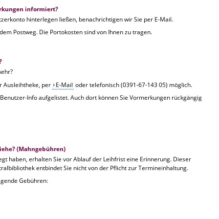
erkungen informiert?
erkonto hinterlegen ließen, benachrichtigen wir Sie per E-Mail.
 dem Postweg. Die Portokosten sind von Ihnen zu tragen.
?
mehr?
r Ausleihtheke, per
E-Mail
oder telefonisch (0391-67-143 05) möglich.
Benutzer-Info aufgelistet. Auch dort können Sie Vormerkungen rückgängig
rziehe? (Mahngebühren)
gt haben, erhalten Sie vor Ablauf der Leihfrist eine Erinnerung. Dieser
ntralbibliothek entbindet Sie nicht von der Pflicht zur Termineinhaltung.
folgende Gebühren: