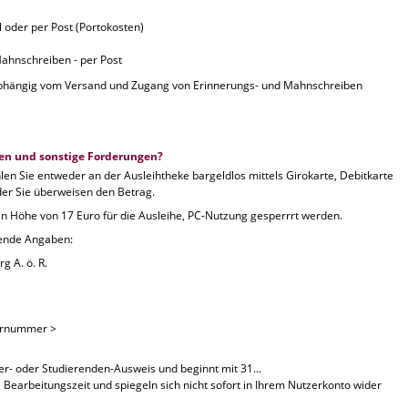
 oder per Post (Portokosten)
Mahnschreiben - per Post
abhängig vom Versand und Zugang von Erinnerungs- und Mahnschreiben
en und sonstige Forderungen?
 Sie entweder an der Ausleihtheke bargeldlos mittels Girokarte, Debitkarte
der Sie überweisen den Betrag.
 in Höhe von 17 Euro für die Ausleihe, PC-Nutzung gesperrrt werden.
gende Angaben:
g A. ö. R.
ernummer >
r- oder Studierenden-Ausweis und beginnt mit 31...
Bearbeitungszeit und spiegeln sich nicht sofort in Ihrem Nutzerkonto wider