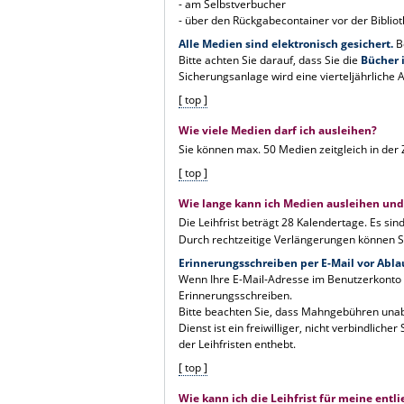
- am Selbstverbucher
- über den Rückgabecontainer vor der Bibliot
Alle Medien sind elektronisch gesichert.
B
Bitte achten Sie darauf, dass Sie die
Bücher 
Sicherungsanlage wird eine vierteljährliche 
[ top ]
Wie viele Medien darf ich ausleihen?
Sie können max. 50 Medien zeitgleich in der 
[ top ]
Wie lange kann ich Medien ausleihen und 
Die Leihfrist beträgt 28 Kalendertage. Es sin
Durch rechtzeitige Verlängerungen können 
Erinnerungsschreiben per E-Mail vor Ablau
Wenn Ihre E-Mail-Adresse im Benutzerkonto ei
Erinnerungsschreiben.
Bitte beachten Sie, dass Mahngebühren una
Dienst ist ein freiwilliger, nicht verbindliche
der Leihfristen enthebt.
[ top ]
Wie kann ich die Leihfrist für meine ent