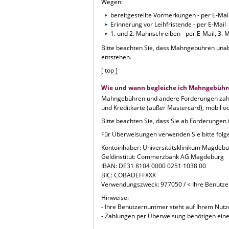
Wegen:
bereitgestellte Vormerkungen - per E-Mail
Erinnerung vor Leihfristende - per E-Mail
1. und 2. Mahnschreiben - per E-Mail, 3. 
Bitte beachten Sie, dass Mahngebühren un
entstehen.
[ top ]
Wie und wann begleiche ich Mahngebühr
Mahngebühren und andere Forderungen zahlen
und Kreditkarte (außer Mastercard), mobil o
Bitte beachten Sie, dass Sie ab Forderungen
Für Überweisungen verwenden Sie bitte fol
Kontoinhaber: Universitätsklinikum Magdebur
Geldinstitut: Commerzbank AG Magdeburg
IBAN: DE31 8104 0000 0251 1038 00
BIC: COBADEFFXXX
Verwendungszweck: 977050 / < Ihre Benutz
Hinweise:
- Ihre Benutzernummer steht auf Ihrem Nutze
- Zahlungen per Überweisung benötigen eine 