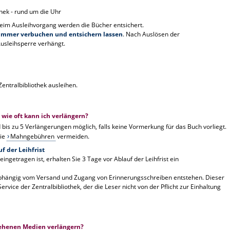
hek - rund um die Uhr
eim Ausleihvorgang werden die Bücher entsichert.
immer verbuchen und entsichern lassen
. Nach Auslösen der
Ausleihsperre verhängt.
Zentralbibliothek ausleihen.
wie oft kann ich verlängern?
d bis zu 5 Verlängerungen möglich, falls keine Vormerkung für das Buch vorliegt.
Sie
Mahngebühren
vermeiden.
f der Leihfrist
ngetragen ist, erhalten Sie 3 Tage vor Ablauf der Leihfrist ein
bhängig vom Versand und Zugang von Erinnerungsschreiben entstehen. Dieser
r Service der Zentralbibliothek, der die Leser nicht von der Pflicht zur Einhaltung
liehenen Medien verlängern?