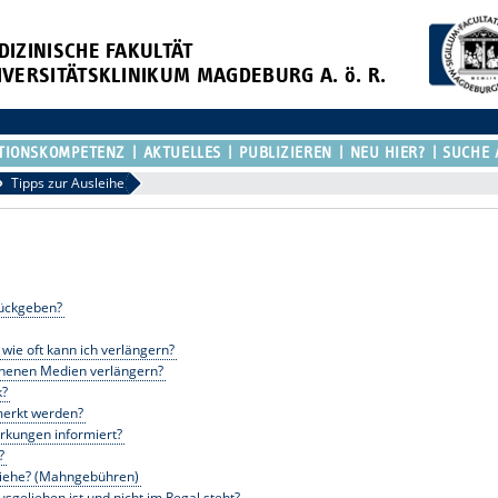
DIZINISCHE FAKULTÄT
IVERSITÄTSKLINIKUM MAGDEBURG A. ö. R.
TIONSKOMPETENZ
AKTUELLES
PUBLIZIEREN
NEU HIER?
SUCHE 
Tipps zur Ausleihe
rückgeben?
wie oft kann ich verlängern?
liehenen Medien verlängern?
k?
merkt werden?
erkungen informiert?
?
rziehe? (Mahngebühren)
geliehen ist und nicht im Regal steht?