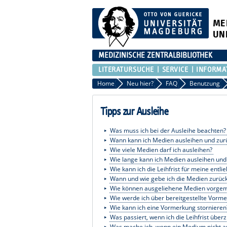
ME
UN
MEDIZINISCHE ZENTRALBIBLIOTHEK
LITERATURSUCHE
SERVICE
INFORMA
Home
Neu hier?
FAQ
Benutzung
Tipps zur Ausleihe
Was muss ich bei der Ausleihe beachten?
Wann kann ich Medien ausleihen und zu
Wie viele Medien darf ich ausleihen?
Wie lange kann ich Medien ausleihen und 
Wie kann ich die Leihfrist für meine ent
Wann und wie gebe ich die Medien zurüc
Wie können ausgeliehene Medien vorge
Wie werde ich über bereitgestellte Vorm
Wie kann ich eine Vormerkung stornieren
Was passiert, wenn ich die Leihfrist übe
Was mache ich, wenn ein Medium nicht aus