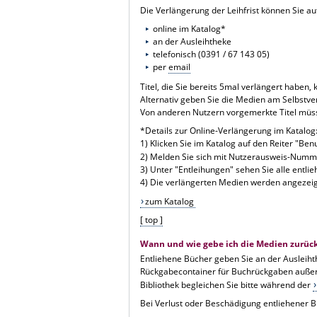
Die Verlängerung der Leihfrist können Sie 
online im Katalog*
an der Ausleihtheke
telefonisch (0391 / 67 143 05)
per
email
Titel, die Sie bereits 5mal verlängert haben
Alternativ geben Sie die Medien am Selbstve
Von anderen Nutzern vorgemerkte Titel mü
*Details zur Online-Verlängerung im Katalog
1) Klicken Sie im Katalog auf den Reiter "Ben
2) Melden Sie sich mit Nutzerausweis-Numm
3) Unter "Entleihungen" sehen Sie alle entlie
4) Die verlängerten Medien werden angezeig
zum Katalog
[ top ]
Wann und wie gebe ich die Medien zurüc
Entliehene Bücher geben Sie an der Ausleiht
Rückgabecontainer für Buchrückgaben außerh
Bibliothek begleichen Sie bitte während der
Bei Verlust oder Beschädigung entliehener Bü