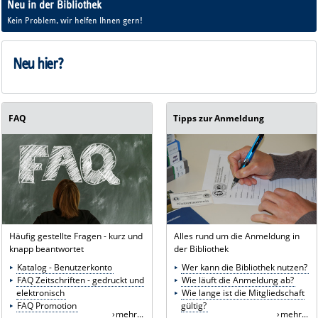
Neu in der Bibliothek
und irgendwie keinen Plan?
Kein Problem, wir helfen Ihnen gern!
Neu hier?
FAQ
Tipps zur Anmeldung
Häufig gestellte Fragen - kurz und
Alles rund um die Anmeldung in
knapp beantwortet
der Bibliothek
Katalog - Benutzerkonto
Wer kann die Bibliothek nutzen?
FAQ Zeitschriften - gedruckt und
Wie läuft die Anmeldung ab?
elektronisch
Wie lange ist die Mitgliedschaft
FAQ Promotion
gültig?
mehr...
mehr...