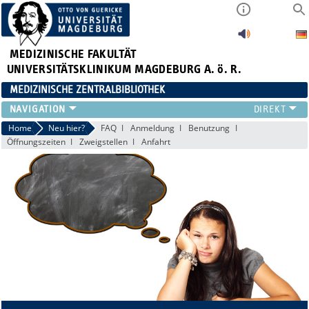
MEDIZINISCHE FAKULTÄT
UNIVERSITÄTSKLINIKUM MAGDEBURG A. ö. R.
MEDIZINISCHE ZENTRALBIBLIOTHEK
LITERATURSUCHE
Home
Neu hier?
FAQ
Anmeldung
Benutzung
Öffnungszeiten
Zweigstellen
Anfahrt
SERVICE
INFORMATIONSKOMPETENZ
AKTUELLES
PUBLIZIEREN
NEU HIER?
SUCHE A-Z